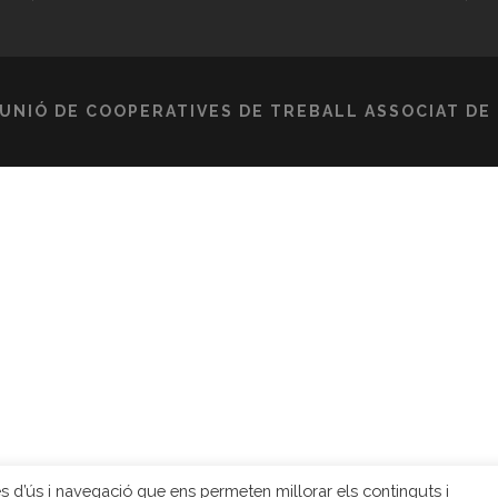
 UNIÓ DE COOPERATIVES DE TREBALL ASSOCIAT DE 
ques d’ús i navegació que ens permeten millorar els continguts i