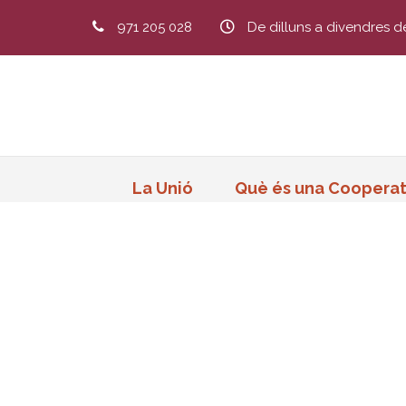
971 205 028
De dilluns a divendres d
La Unió
Què és una Cooperat