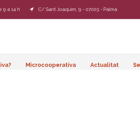
e 9 a 14 h
C/ Sant Joaquim, 9 - 07003 - Palma
iva?
Microcooperativa
Actualitat
Se