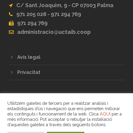
C/ Sant Joaquim, 9 - CP 07003 Palma
971 205 028 - 971 294 769
971 294 769
administracio@uctaib.coop
Avís legal
Privacitat
Utilitzem galetes de tercers per a realitzar anàlisis i
estadístiques d’ús i navegació que ens permeten millorar
els continguts i funcionament de la web. Clica
AQUI
per a
més informació. Pot acceptar o rebutjar la instal·lació
COPYRIGHT 2020 - UNIÓ DE COOPERATIVES
d’aquestes galetes a través dels següents botons.
DE TREBALL ASSOCIAT DE LES ILLES