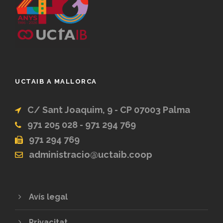
UCTAIB A MALLORCA
C/ Sant Joaquim, 9 - CP 07003 Palma
971 205 028 - 971 294 769
971 294 769
administracio@uctaib.coop
Avís legal
Privacitat