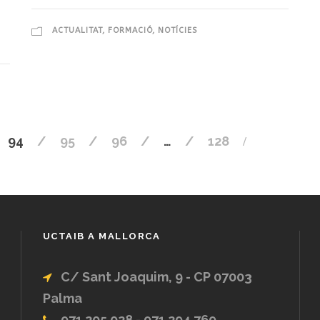
ACTUALITAT
,
FORMACIÓ
,
NOTÍCIES
94
95
96
…
128
UCTAIB A MALLORCA
C/ Sant Joaquim, 9 - CP 07003
Palma
971 205 028 - 971 294 769