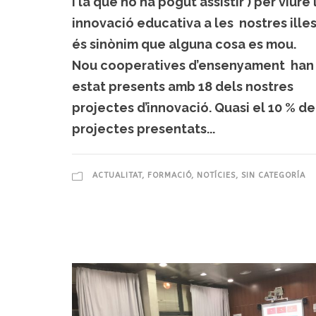
i la que no ha pogut assistir ) per viure 
innovació educativa a les nostres illes
és sinònim que alguna cosa es mou.
Nou cooperatives d’ensenyament han
estat presents amb 18 dels nostres
projectes d’innovació. Quasi el 10 % de
projectes presentats...
ACTUALITAT
,
FORMACIÓ
,
NOTÍCIES
,
SIN CATEGORÍA