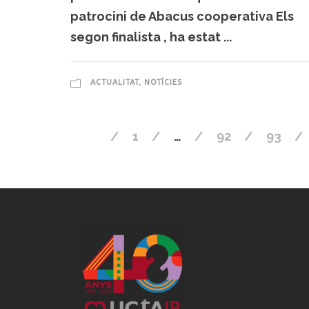
patrocini de Abacus cooperativa Els
segon finalista , ha estat ...
ACTUALITAT
,
NOTÍCIES
1
…
92
93