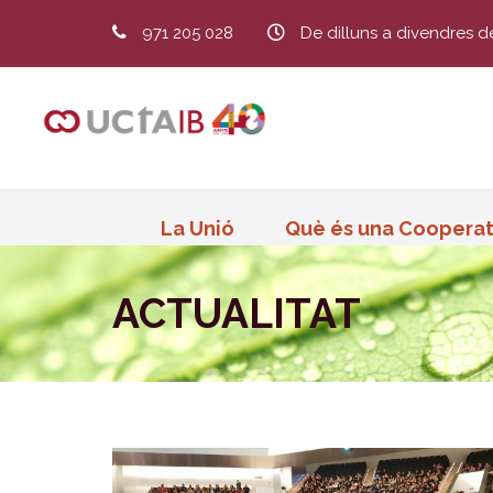
971 205 028
De dilluns a divendres d
La Unió
Què és una Cooperat
ACTUALITAT