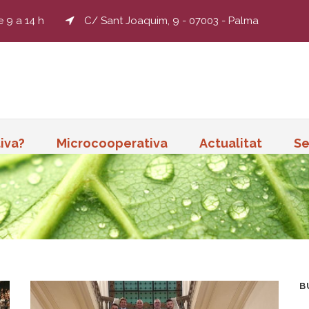
e 9 a 14 h
C/ Sant Joaquim, 9 - 07003 - Palma
iva?
Microcooperativa
Actualitat
Se
B