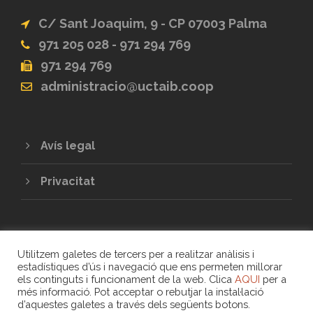
C/ Sant Joaquim, 9 - CP 07003 Palma
971 205 028 - 971 294 769
971 294 769
administracio@uctaib.coop
Avís legal
Privacitat
Utilitzem galetes de tercers per a realitzar anàlisis i
estadístiques d’ús i navegació que ens permeten millorar
els continguts i funcionament de la web. Clica
AQUI
per a
més informació. Pot acceptar o rebutjar la instal·lació
COPYRIGHT 2020 - UNIÓ DE COOPERATIVES
d’aquestes galetes a través dels següents botons.