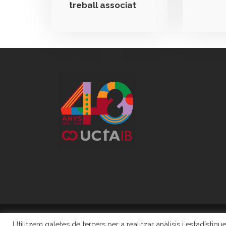
treball associat
Utilitzem galetes de tercers per a realitzar anàlisis i estadísti