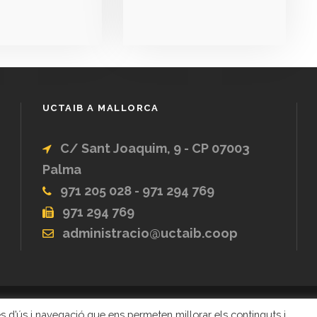
UCTAIB A MALLORCA
C/ Sant Joaquim, 9 - CP 07003
Palma
971 205 028 - 971 294 769
971 294 769
administracio@uctaib.coop
ques d’ús i navegació que ens permeten millorar els continguts i