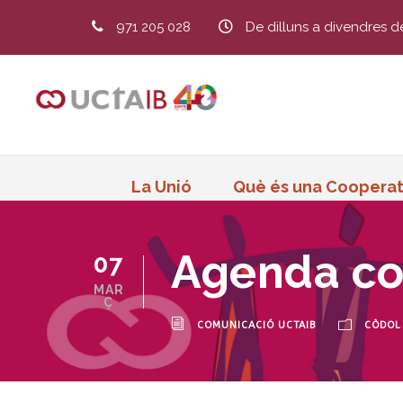
971 205 028
De dilluns a divendres d
La Unió
Què és una Cooperat
Agenda co
07
MAR
Ç
COMUNICACIÓ UCTAIB
CÒDOL