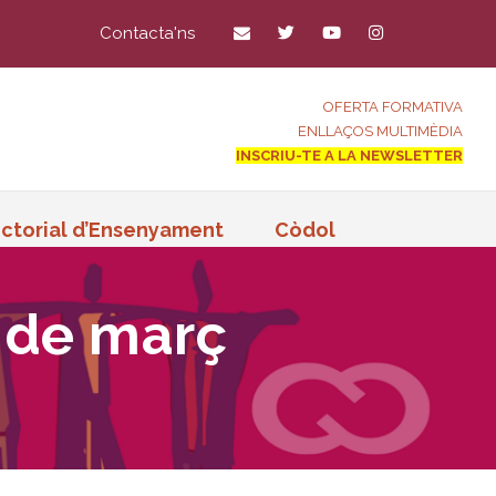
Contacta'ns
OFERTA FORMATIVA
ENLLAÇOS MULTIMÈDIA
INSCRIU-TE A LA NEWSLETTER
ctorial d’Ensenyament
Còdol
 de març