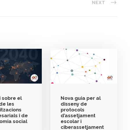
NEXT
 sobre el
Nova guia per al
de les
disseny de
itzacions
protocols
sarials i de
d’assetjament
nomia social
escolar i
ciberassetjament