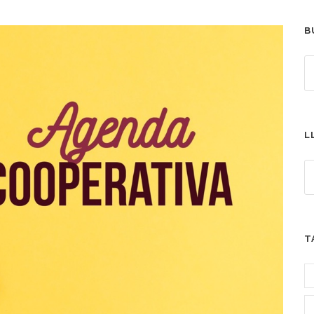
B
L
T