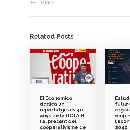
PREV
Related Posts
El Económico
Estudi
dedica un
futur 
reportatge als 40
organ
anys de la UCTAIB
empre
i al present del
l’eco
cooperativisme de
2040