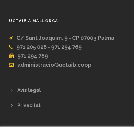
UCTAIB A MALLORCA
C/ Sant Joaquim, 9 - CP 07003 Palma
971 205 028 - 971 294 769
971 294 769
administracio@uctaib.coop
Avís legal
Privacitat