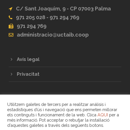
C/ Sant Joaquim, 9 - CP 07003 Palma
971 205 028 - 971 294 769
971 294 769
administracio@uctaib.coop
Avís legal
Privacitat
Utilitzem galetes de tercers per a realitzar anàlisis i
estadístiques d’ús i navegació que ens permeten millorar
els continguts i funcionament de la web. Clica
AQUI
per a
més informació. Pot acceptar o rebutjar la instal·lació
COPYRIGHT 2020 - UNIÓ DE COOPERATIVES
d’aquestes galetes a través dels següents botons.
DE TREBALL ASSOCIAT DE LES ILLES