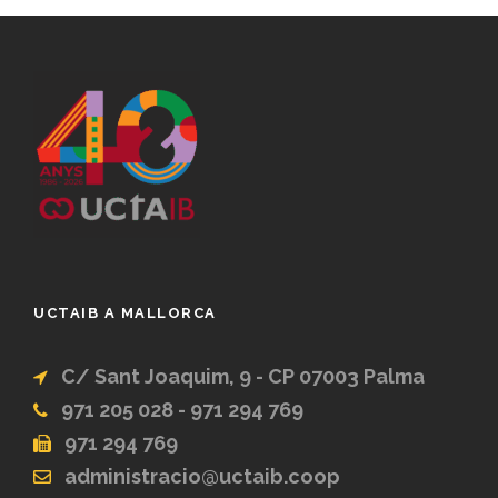
UCTAIB A MALLORCA
C/ Sant Joaquim, 9 - CP 07003 Palma
971 205 028 - 971 294 769
971 294 769
administracio@uctaib.coop