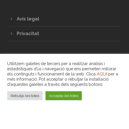
Avís legal
Privacitat
Utilitzem galetes de tercers per a realitzar anàlisis i
estadístiques d’ús i navegació que ens permeten millorar
els continguts i funcionament de la web. Clica
AQUI
per a
més informació. Pot acceptar o rebutjar la instal·lació
COPYRIGHT 2020 - UNIÓ DE COOPERATIVES
d’aquestes galetes a través dels següents botons.
DE TREBALL ASSOCIAT DE LES ILLES
BALEARS
Rebutja-les totes
Accepta-les totes