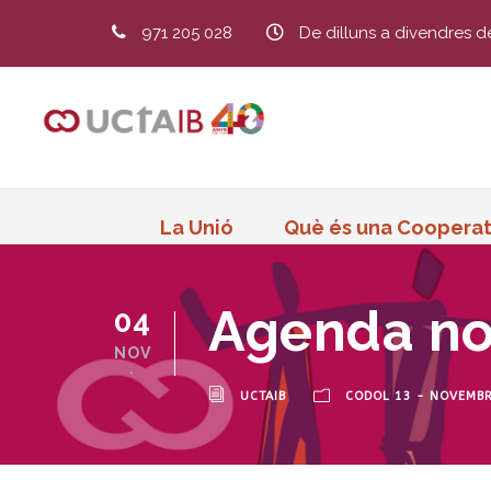
971 205 028
De dilluns a divendres d
La Unió
Què és una Cooperat
Agenda n
04
NOV
.
UCTAIB
CODOL 13 - NOVEMB