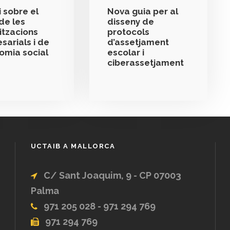
 sobre el
Nova guia per al
de les
disseny de
itzacions
protocols
sarials i de
d’assetjament
nomia social
escolar i
ciberassetjament
UCTAIB A MALLORCA
C/ Sant Joaquim, 9 - CP 07003
Palma
971 205 028 - 971 294 769
971 294 769