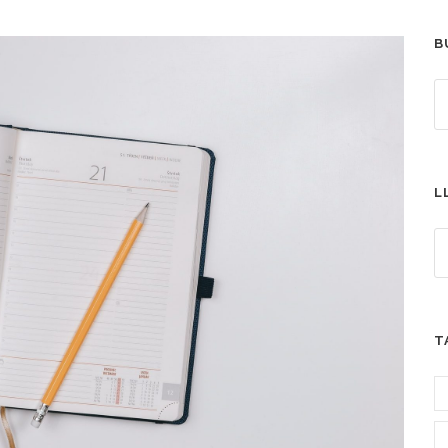
B
L
T