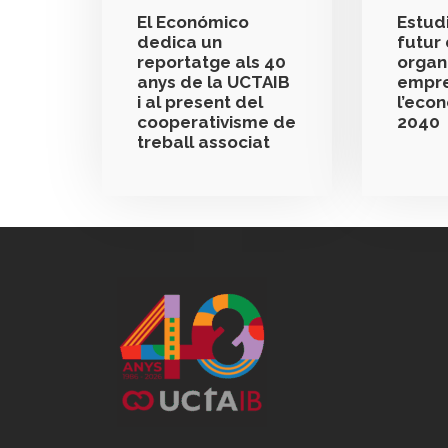
El Económico
Estudi
dedica un
futur 
reportatge als 40
organ
anys de la UCTAIB
empre
i al present del
l’eco
cooperativisme de
2040
treball associat