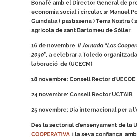
Bonafé amb
el Director General de p
economia social i circular
. sr Manuel P
Guindalia ( pastisseria ) Terra Nostra 
agrícola de sant Bartomeu de Sóller
16 de novembre
II Jornada
“
Las Coopera
2030
”,
a celebrar a Toledo organitzada
laboració de (UCECM)
18 novembre:
Consell Rector d’UECOE
24 novembre:
Consell Rector UCTAIB
25 novembre:
Dia internacional per a l
Des la sectorial d’ensenyament de la 
COOPERATIVA
i la seva confiança amb