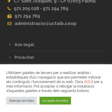
C/ Sant Joaquim, 9 - CP 07003 Palma
971 205 028 - 971 294 769
971 294 769
administracio@uctaib.coop
Avís legal
Privacitat
Utilitzem galetes de tercers per a realitzar anàlisis i
estadístiques d’ús i navegació que ens permeten millorar
els continguts i funcionament de la web. Clica
AQUI
per a
més informació. Pot acceptar o rebutjar la instal·lació
d’aquestes galetes a través dels següents botons.
COPYRIGHT 2020 - UNIÓ DE COOPERATIVES
Rebutja-les totes
Accepta-les totes
DE TREBALL ASSOCIAT DE LES ILLES
BALEARS