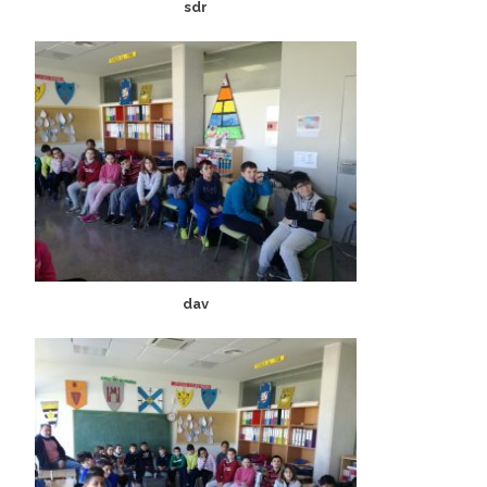
sdr
dav