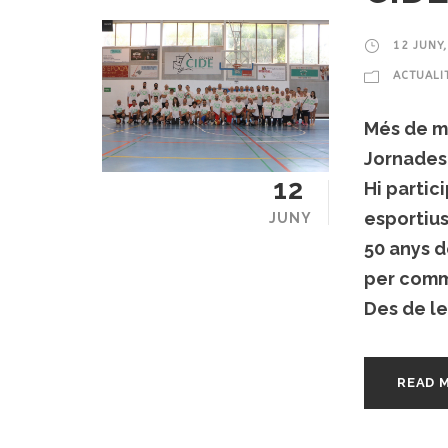
12 JUNY
ACTUALI
Més de m
Jornades
12
Hi partic
esportius
JUNY
50 anys d
per comme
Des de les
READ 