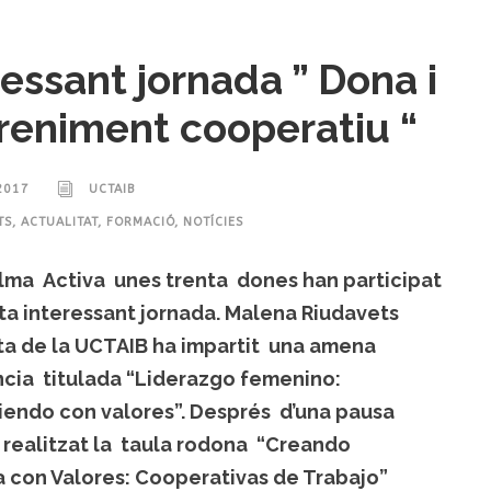
ressant jornada ” Dona i
eniment cooperatiu “
2017
UCTAIB
TS
,
ACTUALITAT
,
FORMACIÓ
,
NOTÍCIES
alma Activa unes trenta dones han participat
a interessant jornada. Malena Riudavets
ta de la UCTAIB ha impartit una amena
cia titulada “Liderazgo femenino:
endo con valores”. Després d’una pausa
 realitzat la taula rodona “Creando
 con Valores: Cooperativas de Trabajo”