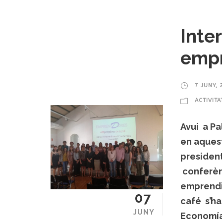
Inte
empr
7 JUNY, 
ACTIVITA
Avui a P
en aquest
presiden
conferèn
emprendi
07
café s’ha
JUNY
Economía