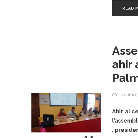
READ 
Asse
ahir
Pal
14 JUNY
Ahir, al 
l’assemb
, preside
14