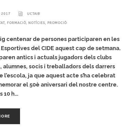
, 2017
UCTAIB
TAT
,
FORMACIÓ
,
NOTÍCIES
,
PROMOCIÓ
ig centenar de persones participaren en les
 Esportives del CIDE aquest cap de setmana.
iparen antics i actuals jugadors dels clubs
, alumnes, socis i treballadors dels darrers
e l’escola, ja que aquest acte s’ha celebrat
morar el 50è aniversari del nostre centre.
 10 h...
MORE