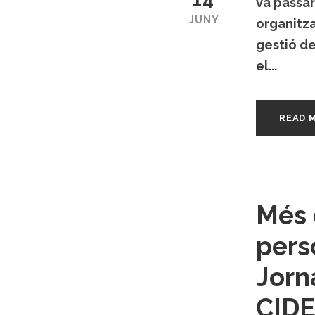
va passar
JUNY
organitza
gestió de
el...
READ 
Més 
pers
Jorn
CID