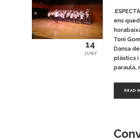
.ESPECTAC
ens queda
horabaixa
Toni Gomi
14
Dansa de
JUNY
plàstics 
paraula, 
READ 
Conv