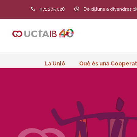
971 205 028
De dilluns a divendres d
La Unió
Què és una Cooperat