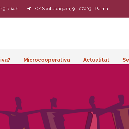
e 9 a 14 h
C/ Sant Joaquim, 9 - 07003 - Palma
iva?
Microcooperativa
Actualitat
Se