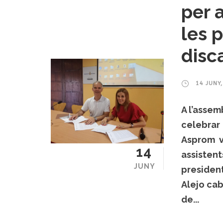
per a
les 
disc
14 JUNY
A l’asse
celebrar a
Asprom va
14
assistent
JUNY
president
Alejo ca
de...