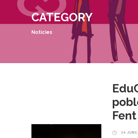
CATEGORY
Notícies
EduC
poble
Fent
14 JUNY