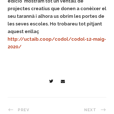
edició mostram tot un ventall de
projectes creatius que donen a conèixer el
seu tarannà i alhora us obrim les portes de
les seves escoles. Ho trobareu tot pitjant
aquest enllaç
http://uctaib.coop/codol/codol-12-maig-
2020/
PREV
NEXT