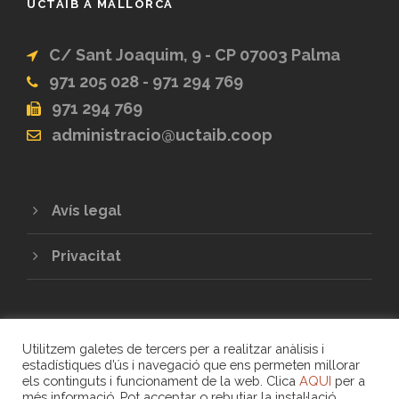
UCTAIB A MALLORCA
C/ Sant Joaquim, 9 - CP 07003 Palma
971 205 028 - 971 294 769
971 294 769
administracio@uctaib.coop
Avís legal
Privacitat
Utilitzem galetes de tercers per a realitzar anàlisis i
estadístiques d’ús i navegació que ens permeten millorar
els continguts i funcionament de la web. Clica
AQUI
per a
més informació. Pot acceptar o rebutjar la instal·lació