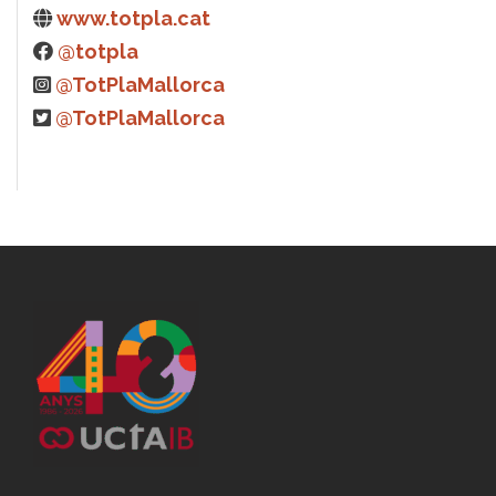
www.totpla.cat
@totpla
@TotPlaMallorca
@TotPlaMallorca