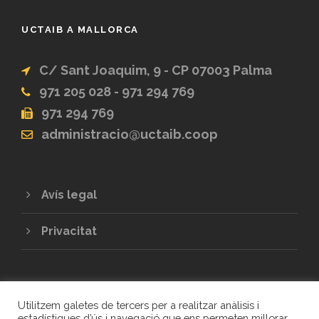
UCTAIB A MALLORCA
C/ Sant Joaquim, 9 - CP 07003 Palma
971 205 028 - 971 294 769
971 294 769
administracio@uctaib.coop
Avís legal
Privacitat
Utilitzem galetes de tercers per a realitzar anàlisis i
estadístiques d’ús i navegació que ens permeten millorar