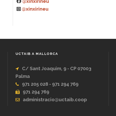
@xinxirineu
@xinxirineu
UCTAIB A MALLORCA
C/ Sant Joaquim, 9 - CP 07003
Palma
971 205 028 - 971 294 769
971 294 769
administracio@uctaib.coop