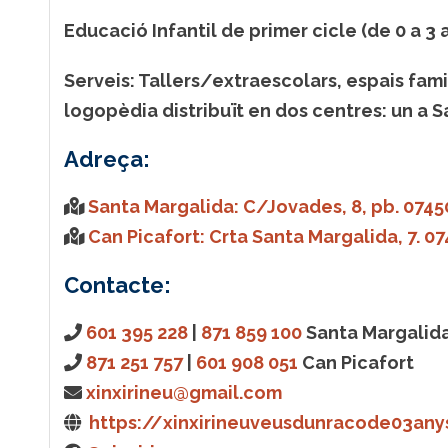
Educació Infantil de primer cicle (de 0 a 3 
Serveis:
Tallers/extraescolars, espais famil
logopèdia distribuït en dos centres: un a S
Adreça:
Santa Margalida: C/Jovades, 8, pb. 0745
Can Picafort: Crta Santa Margalida, 7. 07
Contacte:
601 395 228
|
871 859 100
Santa Margalid
871 251 757
|
601 908 051
Can Picafort
xinxirineu@gmail.com
https://xinxirineuveusdunracode03any