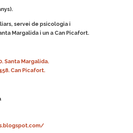
anys).
iars, servei de psicologia i
anta Margalida i un a Can Picafort.
0. Santa Margalida.
458. Can Picafort.
a
s.blogspot.com/