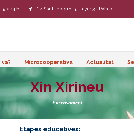
e 9 a 14 h
C/ Sant Joaquim, 9 - 07003 - Palma
iva?
Microcooperativa
Actualitat
Se
Xin Xirineu
Ensenyament
Etapes educatives: