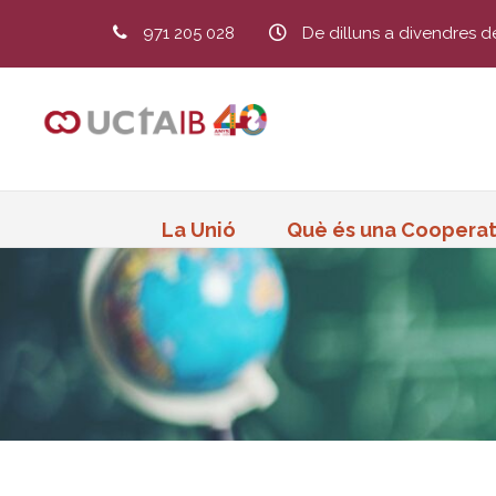
971 205 028
De dilluns a divendres d
La Unió
Què és una Cooperat