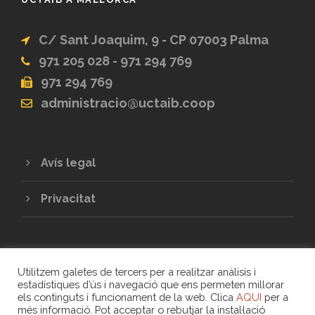
C/ Sant Joaquim, 9 - CP 07003 Palma
971 205 028 - 971 294 769
971 294 769
administracio@uctaib.coop
Avís legal
Privacitat
Utilitzem galetes de tercers per a realitzar anàlisis i
estadístiques d’ús i navegació que ens permeten millorar
els continguts i funcionament de la web. Clica
AQUI
per a
més informació. Pot acceptar o rebutjar la instal·lació
COPYRIGHT 2020 - UNIÓ DE COOPERATIVES