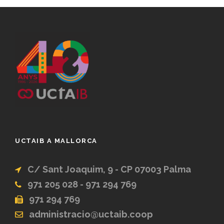
UCTAIB A MALLORCA
C/ Sant Joaquim, 9 - CP 07003 Palma
971 205 028 - 971 294 769
971 294 769
administracio@uctaib.coop