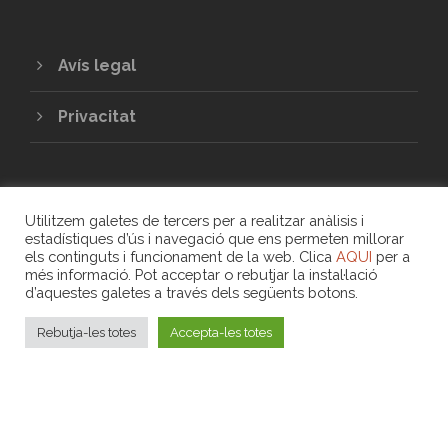
Avís legal
Privacitat
Utilitzem galetes de tercers per a realitzar anàlisis i
estadístiques d’ús i navegació que ens permeten millorar
els continguts i funcionament de la web. Clica
AQUI
per a
més informació. Pot acceptar o rebutjar la instal·lació
COPYRIGHT 2020 - UNIÓ DE COOPERATIVES
d’aquestes galetes a través dels següents botons.
DE TREBALL ASSOCIAT DE LES ILLES
BALEARS
Rebutja-les totes
Accepta-les totes