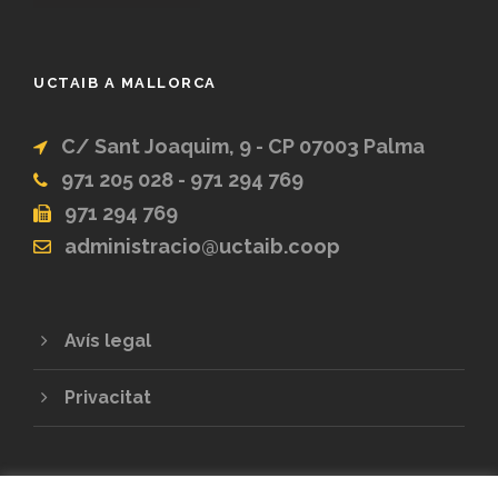
UCTAIB A MALLORCA
C/ Sant Joaquim, 9 - CP 07003 Palma
971 205 028 - 971 294 769
971 294 769
administracio@uctaib.coop
Avís legal
Privacitat