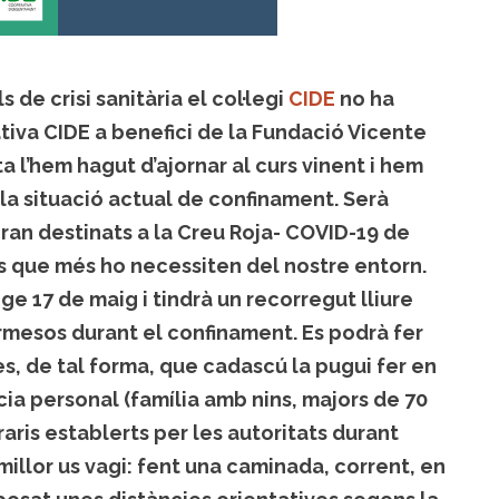
de crisi sanitària el col·legi
CIDE
no ha
tiva CIDE a benefici de la Fundació Vicente
a l’hem hagut d’ajornar al curs vinent i hem
la situació actual de confinament. Serà
iran destinats a la Creu Roja- COVID-19 de
es que més ho necessiten del nostre entorn.
ge 17 de maig i tindrà un recorregut lliure
rmesos durant el confinament. Es podrà fer
res, de tal forma, que cadascú la pugui fer en
ia personal (família amb nins, majors de 70
raris establerts per les autoritats durant
millor us vagi: fent una caminada, corrent, en