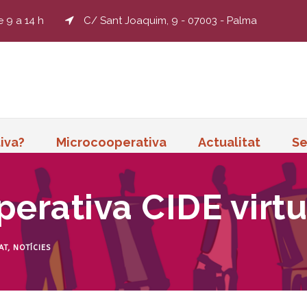
e 9 a 14 h
C/ Sant Joaquim, 9 - 07003 - Palma
iva?
Microcooperativa
Actualitat
Se
erativa CIDE virtu
AT
,
NOTÍCIES