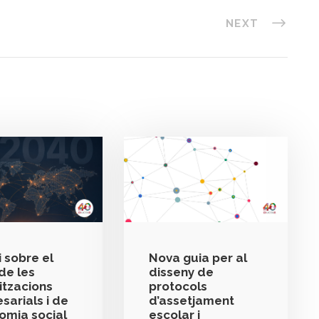
NEXT
 sobre el
Nova guia per al
de les
disseny de
itzacions
protocols
sarials i de
d’assetjament
nomia social
escolar i