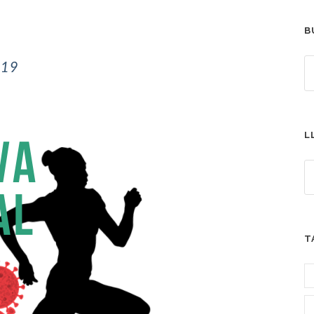
B
L
T