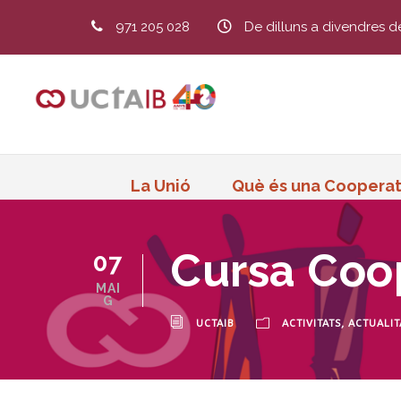
971 205 028
De dilluns a divendres d
La Unió
Què és una Cooperat
Cursa Coop
07
MAI
G
UCTAIB
ACTIVITATS
,
ACTUALIT