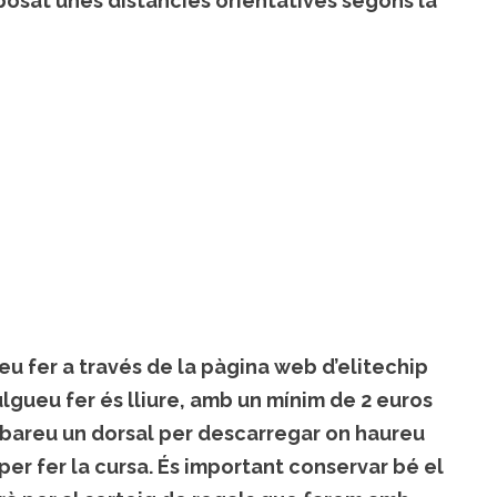
osat unes distàncies orientatives segons la
eu fer a través de la pàgina web d’elitechip
ulgueu fer és lliure, amb un mínim de 2 euros
robareu un dorsal per descarregar on haureu
per fer la cursa. És important conservar bé el