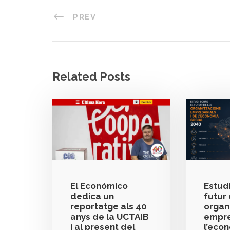
PREV
Related Posts
El Económico
Estudi
dedica un
futur 
reportatge als 40
organ
anys de la UCTAIB
empre
i al present del
l’eco