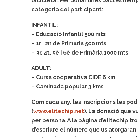
bicicleta…Per donar unes pautes hem p
categoria del participant:
INFANTIL:
– Educació Infantil 500 mts
– 1r i 2n de Primària 500 mts
– 3r, 4t, 5è i 6è de Primària 1000 mts
ADULT:
– Cursa cooperativa CIDE 6 km
– Caminada popular 3 kms
Com cada any, les inscripcions les pod
(
www.elitechip.net
). La donació que v
per persona. A la pàgina d’elitechip t
d’escriure el número que us atorgaran 