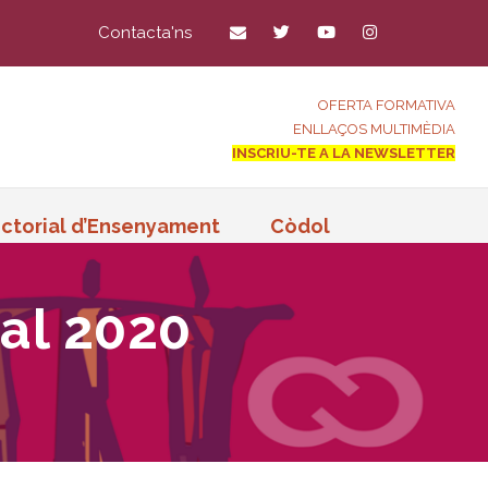
Contacta'ns
OFERTA FORMATIVA
ENLLAÇOS MULTIMÈDIA
INSCRIU-TE A LA NEWSLETTER
ctorial d’Ensenyament
Còdol
al 2020