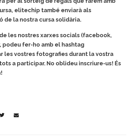
rà per al sorteig de regals que farem amb
cursa, elitechip també enviarà als
 de la nostra cursa solidària.
 de les nostres xarxes socials (facebook,
par, podeu fer-ho amb el hashtag
ar les vostres fotografies durant la vostra
ots a participar. No oblideu inscriure-us! És
!