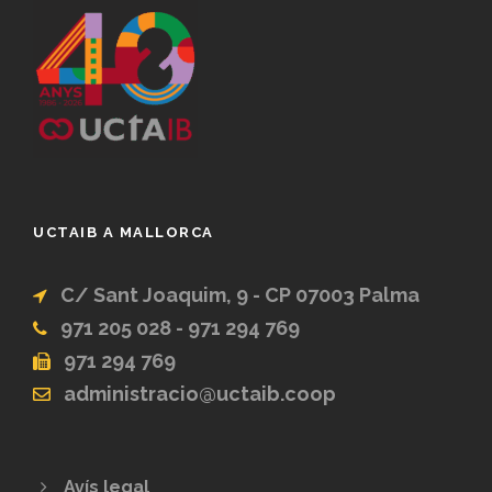
UCTAIB A MALLORCA
C/ Sant Joaquim, 9 - CP 07003 Palma
971 205 028 - 971 294 769
971 294 769
administracio@uctaib.coop
Avís legal