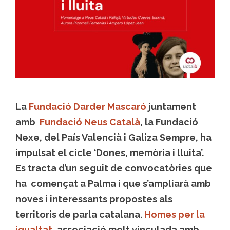
La
Fundació Darder Mascaró
juntament
amb
Fundació Neus Català
, la Fundació
Nexe, del País Valencià i Galiza Sempre, ha
impulsat el cicle ‘Dones, memòria i lluita’.
Es tracta d’un seguit de convocatòries que
ha començat a Palma i que s’ampliarà amb
noves i interessants propostes als
territoris de parla catalana.
Homes per la
igualtat
, associació molt vinculada amb