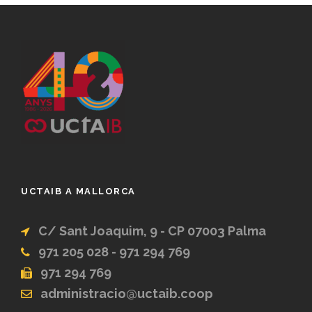
UCTAIB A MALLORCA
C/ Sant Joaquim, 9 - CP 07003 Palma
971 205 028 - 971 294 769
971 294 769
administracio@uctaib.coop