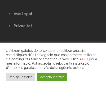
Avís legal
Privacitat
Utilitzem galetes de tercers per a realitzar anàlisis i
estadístiques d’ús i navegació que ens permeten millorar
els continguts i funcionament de la web. Clica
AQUI
per a
més informació. Pot acceptar o rebutjar la instal·lació
COPYRIGHT 2020 - UNIÓ DE COOPERATIVES
d’aquestes galetes a través dels següents botons.
DE TREBALL ASSOCIAT DE LES ILLES
BALEARS
Rebutja-les totes
Accepta-les totes