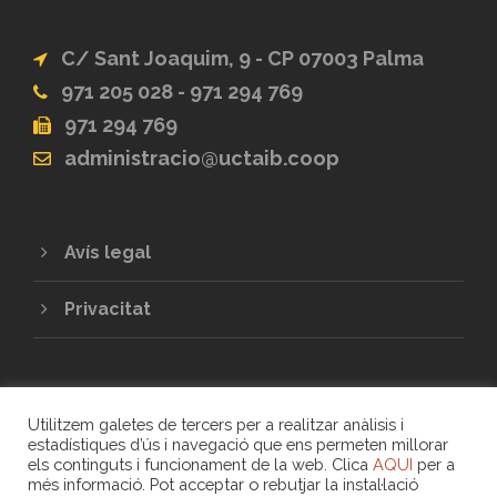
C/ Sant Joaquim, 9 - CP 07003 Palma
971 205 028 - 971 294 769
971 294 769
administracio@uctaib.coop
Avís legal
Privacitat
Utilitzem galetes de tercers per a realitzar anàlisis i
estadístiques d’ús i navegació que ens permeten millorar
els continguts i funcionament de la web. Clica
AQUI
per a
més informació. Pot acceptar o rebutjar la instal·lació
COPYRIGHT 2020 - UNIÓ DE COOPERATIVES