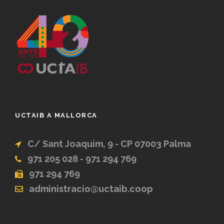
UCTAIB A MALLORCA
C/ Sant Joaquim, 9 - CP 07003 Palma
971 205 028 - 971 294 769
971 294 769
administracio@uctaib.coop