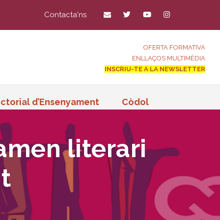
Contacta'ns
OFERTA FORMATIVA
ENLLAÇOS MULTIMÈDIA
INSCRIU-TE A LA NEWSLETTER
ctorial d’Ensenyament
Còdol
amen literari
t