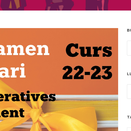
B
L
T