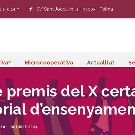
e 9 a 14 h
C/ Sant Joaquim, 9 - 07003 - Palma
iva?
Microcooperativa
Actualitat
Se
 premis del X cert
orial d’ensenyamen
 38 - OCTUBRE 2023