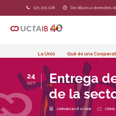
971 205 028
De dilluns a divendres d
La Unió
Què és una Cooperat
Entrega de
24
OCT
.
de la sect
COMUNICACIÓ UCTAIB
CÒDOL