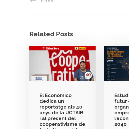
PREV
Related Posts
El Económico
Estudi
dedica un
futur 
reportatge als 40
organ
anys de la UCTAIB
empre
i al present del
l’eco
cooperativisme de
2040