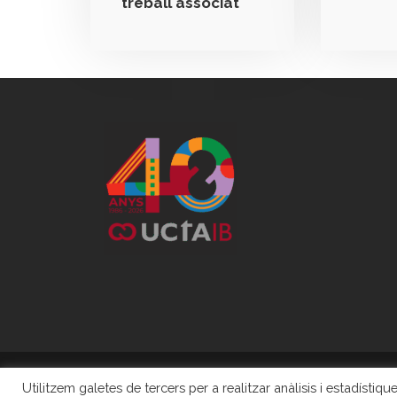
treball associat
Utilitzem galetes de tercers per a realitzar anàlisis i estadísti
COPYRIGHT 2020 -