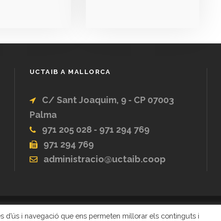
UCTAIB A MALLORCA
C/ Sant Joaquim, 9 - CP 07003
Palma
971 205 028 - 971 294 769
971 294 769
administracio@uctaib.coop
ques d’ús i navegació que ens permeten millorar els continguts i
 UNIÓ DE COOPERATIVES DE TREBALL ASSOCIAT DE 