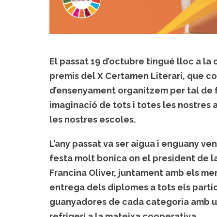
El passat 19 d’octubre tingué lloc a l
premis del X Certamen Literari, que co
d’ensenyament organitzem per tal de fo
imaginació de tots i totes les nostres 
les nostres escoles.
L’any passat va ser aigua i enguany ven
festa molt bonica on el president de la
Francina Oliver, juntament amb els me
entrega dels diplomes a tots els parti
guanyadores de cada categoria amb un 
refrigeri a la mateixa cooperativa.