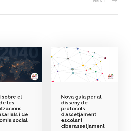
NEXT
 sobre el
Nova guia per al
de les
disseny de
itzacions
protocols
sarials i de
d’assetjament
nomia social
escolar i
ciberassetjament