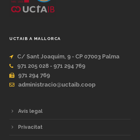
UCTAIB A MALLORCA
C/ Sant Joaquim, 9 - CP 07003 Palma
971 205 028 - 971 294 769
971 294 769
administracio@uctaib.coop
Avís legal
Privacitat