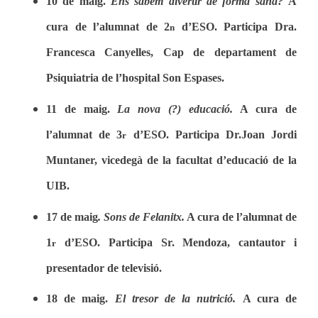
10 de maig.
Ens sabem divertir de forma sana?
A
cura de l’alumnat de 2
d’ESO. Participa Dra.
n
Francesca Canyelles, Cap de departament de
Psiquiatria de l’hospital Son Espases.
11 de maig.
La nova (?) educació.
A cura de
l’alumnat de 3
d’ESO. Participa Dr.Joan Jordi
r
Muntaner, vicedegà de la facultat d’educació de la
UIB.
17 de maig
. Sons de Felanitx.
A cura de l’alumnat de
1
d’ESO. Participa Sr. Mendoza, cantautor i
r
presentador de televisió.
18
de maig.
El tresor de la nutrició.
A cura de