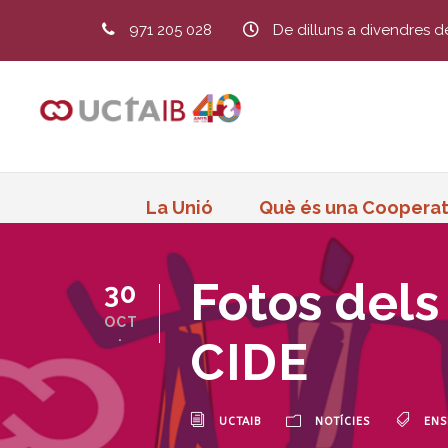
971 205 028
De dilluns a divendres d
La Unió
Què és una Cooperat
Fotos dels
30
OCT
.
CIDE
UCTAIB
NOTÍCIES
ENS