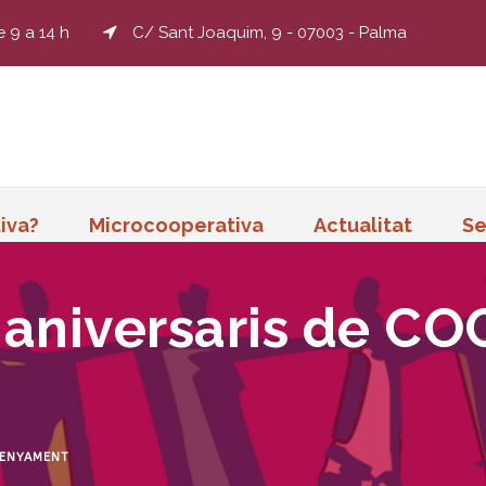
e 9 a 14 h
C/ Sant Joaquim, 9 - 07003 - Palma
iva?
Microcooperativa
Actualitat
Se
 aniversaris de CO
ENYAMENT