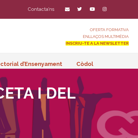
Contacta'ns
OFERTA FORMATIVA
ENLLAÇOS MULTIMÈDIA
INSCRIU-TE A LA NEWSLETTER
ctorial d’Ensenyament
Còdol
CETA I DEL