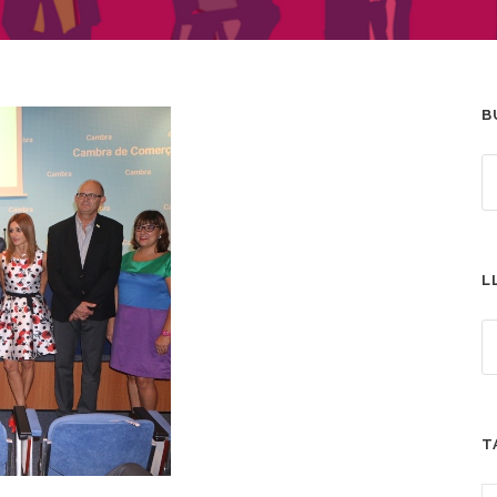
B
L
T