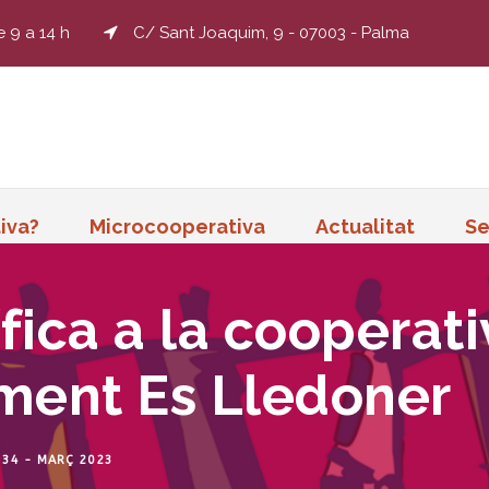
e 9 a 14 h
C/ Sant Joaquim, 9 - 07003 - Palma
iva?
Microcooperativa
Actualitat
Se
tífica a la cooperat
ment Es Lledoner
 34 - MARÇ 2023