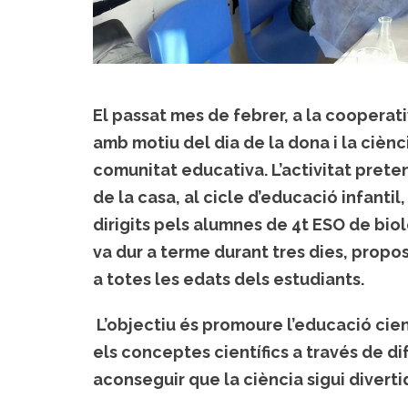
El passat mes de febrer, a la cooperat
amb motiu del dia de la dona i la ciènci
comunitat educativa. L’activitat preten
de la casa, al cicle d’educació infantil
dirigits pels alumnes de 4t ESO de biol
va dur a terme durant tres dies, prop
a totes les edats dels estudiants.
L’objectiu és promoure l’educació cient
els conceptes científics a través de di
aconseguir que la ciència sigui diverti