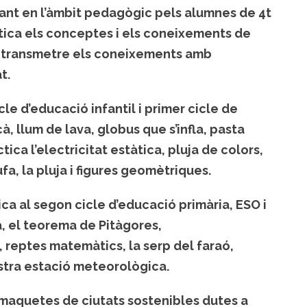
tant en l’àmbit pedagògic pels alumnes de 4t
ctica els conceptes i els coneixements de
er transmetre els coneixements amb
t.
icle d’educació infantil i primer cicle de
à, llum de lava, globus que s’infla, pasta
tica l’electricitat estàtica, pluja de colors,
a, la pluja i figures geomètriques.
ica al segon cicle d’educació primària, ESO i
a, el teorema de Pitàgores,
 reptes matemàtics, la serp del faraó,
ostra estació meteorològica.
 maquetes de ciutats sostenibles dutes a