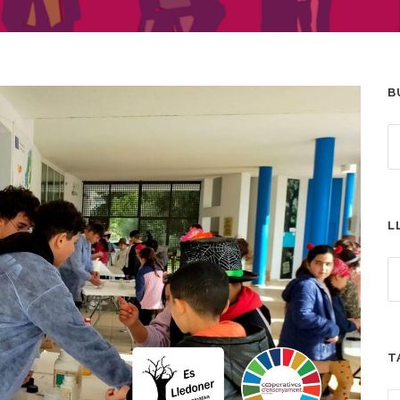
B
L
T