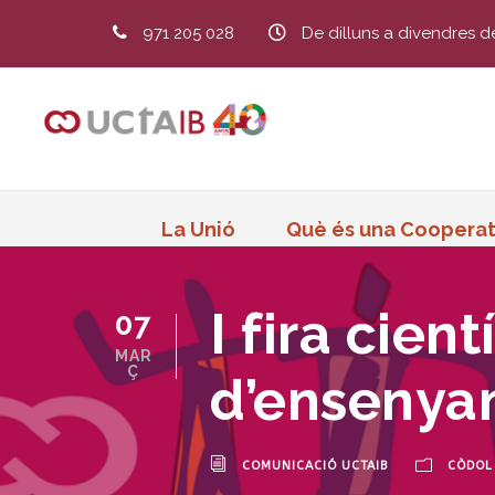
971 205 028
De dilluns a divendres d
La Unió
Què és una Cooperat
I fira cien
07
MAR
Ç
d’ensenya
COMUNICACIÓ UCTAIB
CÒDOL