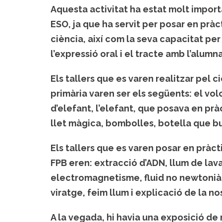
Aquesta activitat ha estat molt impor
ESO, ja que ha servit per posar en prà
ciència, així com la seva capacitat p
l’expressió oral i el tracte amb l’alumna
Els tallers que es varen realitzar pel c
primària varen ser els següents: el volc
d’elefant, l’elefant, que posava en pràc
llet màgica, bombolles, botella que buf
Els tallers que es varen posar en pràct
FPB eren: extracció d’ADN, llum de lav
electromagnetisme, fluid no newtonià,
viratge, feim llum i explicació de la n
A la vegada, hi havia una exposició de