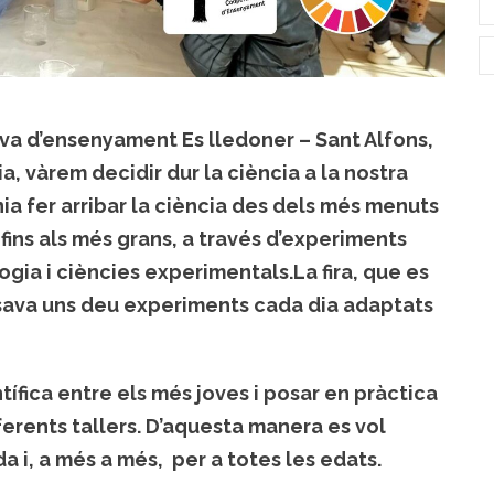
iva d’ensenyament Es lledoner – Sant Alfons,
a, vàrem decidir dur la ciència a la nostra
ia fer arribar la ciència des dels més menuts
, fins als més grans, a través d’experiments
ogia i ciències experimentals.La fira, que es
osava uns deu experiments cada dia adaptats
ífica entre els més joves i posar en pràctica
ferents tallers. D’aquesta manera es vol
da i, a més a més, per a totes les edats.