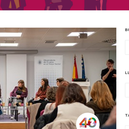
B
L
T