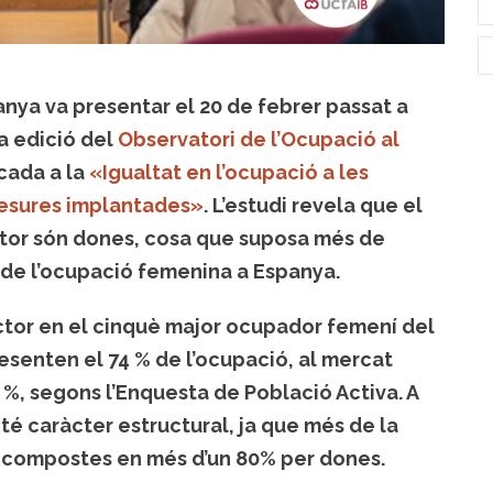
nya va presentar el 20 de febrer passat a
va edició del
Observatori de l’Ocupació al
cada a la
«Igualtat en l’ocupació a les
 mesures implantades»
. L’estudi revela que el
tor són dones, cosa que suposa més de
l de l’ocupació femenina a Espanya.
ctor en el cinquè major ocupador femení del
resenten el 74 % de l’ocupació, al mercat
 %, segons l’Enquesta de Població Activa. A
té caràcter estructural, ja que més de la
es compostes en més d’un 80% per dones.