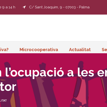
e 9 a 14 h
C/ Sant Joaquim, 9 - 07003 - Palma
iva?
Microcooperativa
Actualitat
Se
 l’ocupació a les e
tor
ITAT