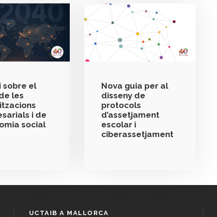
 sobre el
Nova guia per al
de les
disseny de
itzacions
protocols
sarials i de
d’assetjament
nomia social
escolar i
ciberassetjament
UCTAIB A MALLORCA