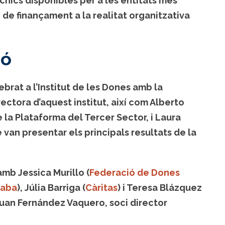
cnics disponibles per a les entitats més
 de finançament a la realitat organitzativa
ió
ebrat a l’Institut de les Dones amb la
ectora d’aquest institut, així com Alberto
e la Plataforma del Tercer Sector, i Laura
e van presentar els principals resultats de la
amb Jessica Murillo (
Federació de Dones
laba
), Júlia Barriga (
Càritas
) i Teresa Blázquez
Juan Fernández Vaquero, soci director