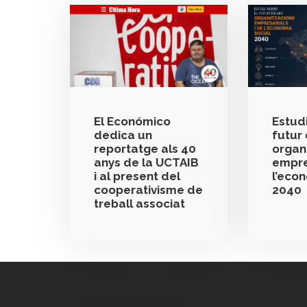
El Económico
Estudi
dedica un
futur 
reportatge als 40
organ
anys de la UCTAIB
empre
i al present del
l’eco
cooperativisme de
2040
treball associat