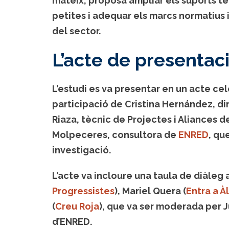
mateix, proposa ampliar els suports tè
petites i adequar els marcs normatius i
del sector.
L’acte de presentac
L’estudi es va presentar en un acte cel
participació de Cristina Hernández, dir
Riaza, tècnic de Projectes i Aliances d
Molpeceres, consultora de
ENRED
, qu
investigació.
L’acte va incloure una taula de diàleg 
Progressistes
), Mariel Quera (
Entra a À
(
Creu Roja
), que va ser moderada per 
d’ENRED.