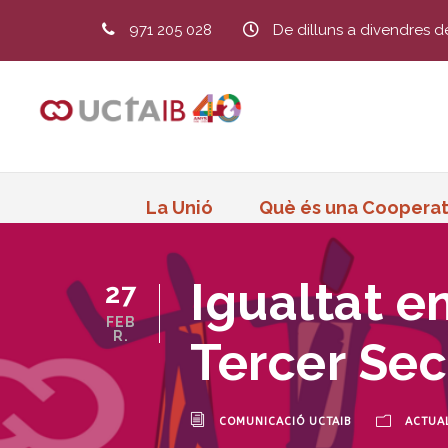
971 205 028
De dilluns a divendres d
La Unió
Què és una Cooperat
Igualtat en
27
FEB
R.
Tercer Sec
COMUNICACIÓ UCTAIB
ACTUAL