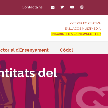
Contacta'ns
OFERTA FORMATIVA
ENLLAÇOS MULTIMÈDIA
INSCRIU-TE A LA NEWSLETTER
ctorial d’Ensenyament
Còdol
ntitats del