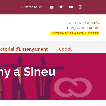
Contacta'ns
OFERTA FORMATIVA
ENLLAÇOS MULTIMÈDIA
INSCRIU-TE A LA NEWSLETTER
ctorial d’Ensenyament
Còdol
ny a Sineu