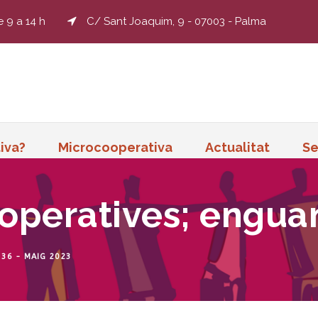
e 9 a 14 h
C/ Sant Joaquim, 9 - 07003 - Palma
iva?
Microcooperativa
Actualitat
Se
cooperatives; engua
 36 - MAIG 2023