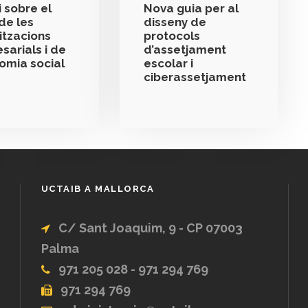
 sobre el
Nova guia per al
de les
disseny de
itzacions
protocols
sarials i de
d’assetjament
nomia social
escolar i
ciberassetjament
UCTAIB A MALLORCA
C/ Sant Joaquim, 9 - CP 07003
Palma
971 205 028 - 971 294 769
971 294 769