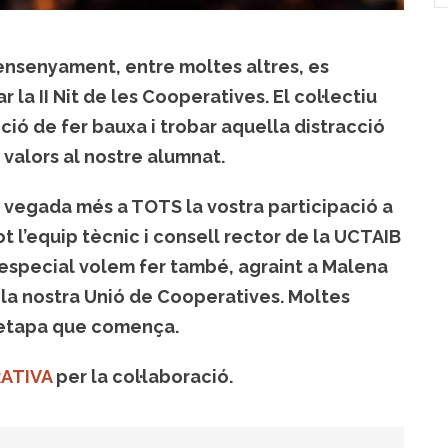
d’ensenyament, entre moltes altres, es
la II Nit de les Cooperatives. El col·lectiu
ció de fer bauxa i trobar aquella distracció
valors al nostre alumnat.
a vegada més a TOTS la vostra participació a
ot l’equip tècnic i consell rector de la UCTAIB
ó especial volem fer també, agraint a Malena
 la nostra Unió de Cooperatives. Moltes
a etapa que comença.
ATIVA
per la col·laboració.