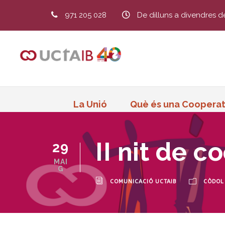
971 205 028
De dilluns a divendres d
La Unió
Què és una Cooperat
II nit de 
29
MAI
G
COMUNICACIÓ UCTAIB
CÒDOL