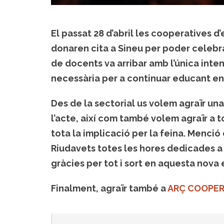
El passat 28 d’abril les cooperatives 
donaren cita a Sineu per poder celebrar 
de docents va arribar amb l’única inten
necessària per a continuar educant en 
Des de la sectorial us volem agraïr un
l’acte, així com també volem agraïr a t
tota la implicació per la feina. Menci
Riudavets totes les hores dedicades a
gràcies per tot i sort en aquesta nov
Finalment, agraïr també a
ARÇ COOPER