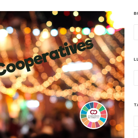
B
L
T