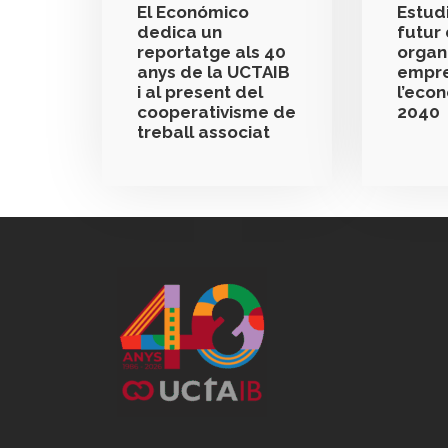
El Económico
Estudi
dedica un
futur 
reportatge als 40
organ
anys de la UCTAIB
empre
i al present del
l’eco
cooperativisme de
2040
treball associat