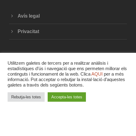
Avís legal
Privacitat
Utilitzem galetes de tercers per a realitzar anàlisis i
estadístiques d’ús i navegació que ens permeten millorar els
continguts i funcionament de la web. Clica
AQUI
per a més
informació. Pot acceptar o rebutjar la instal·lació d’aquestes
COPYRIGHT 2020 - UNIÓ DE COOPERATIVES
galetes a través dels següents botons.
DE TREBALL ASSOCIAT DE LES ILLES
BALEARS
Rebutja-les totes
Accepta-les totes