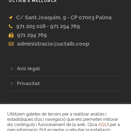
UCTAIB A MALLORCA
C/ Sant Joaquim, 9 - CP 07003 Palma
971 205 028 - 971 294 769
971 294 769
administracio@uctaib.coop
Avís legal
Privacitat
Utilitzem galetes de tercers per a realitzar anàlisis i
estadístiques d’ús i navegació que ens permeten millorar
els continguts i funcionament de la web. Clica
AQUI
per a
més informació. Pot acceptar o rebutjar la instal·lació