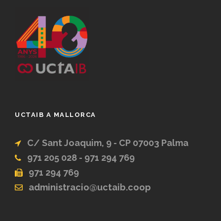
UCTAIB A MALLORCA
C/ Sant Joaquim, 9 - CP 07003 Palma
971 205 028 - 971 294 769
971 294 769
administracio@uctaib.coop