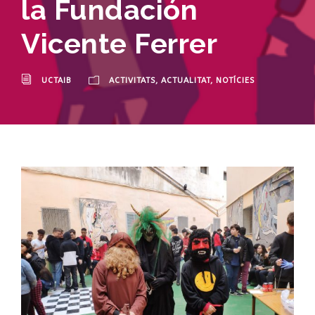
la Fundación
Vicente Ferrer
UCTAIB
ACTIVITATS
,
ACTUALITAT
,
NOTÍCIES