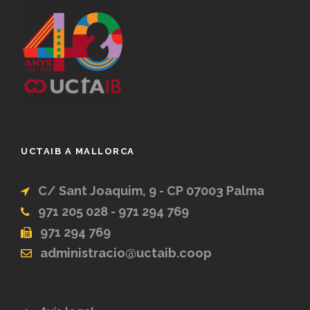
UCTAIB A MALLORCA
C/ Sant Joaquim, 9 - CP 07003 Palma
971 205 028 - 971 294 769
971 294 769
administracio@uctaib.coop