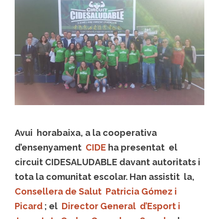
Avui horabaixa, a la cooperativa
d’ensenyament
CIDE
ha presentat el
circuit
CIDESALUDABLE
davant autoritats i
tota la comunitat escolar. Han assistit la,
Consellera de Salut Patricia Gómez i
Picard
; el
Director General d’Esport i