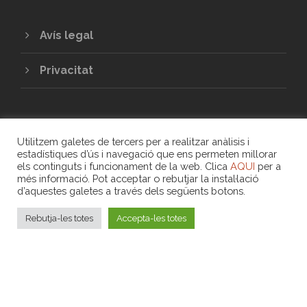
Avís legal
Privacitat
Utilitzem galetes de tercers per a realitzar anàlisis i
estadístiques d’ús i navegació que ens permeten millorar
els continguts i funcionament de la web. Clica
AQUI
per a
més informació. Pot acceptar o rebutjar la instal·lació
COPYRIGHT 2020 - UNIÓ DE COOPERATIVES
d’aquestes galetes a través dels següents botons.
DE TREBALL ASSOCIAT DE LES ILLES
BALEARS
Rebutja-les totes
Accepta-les totes