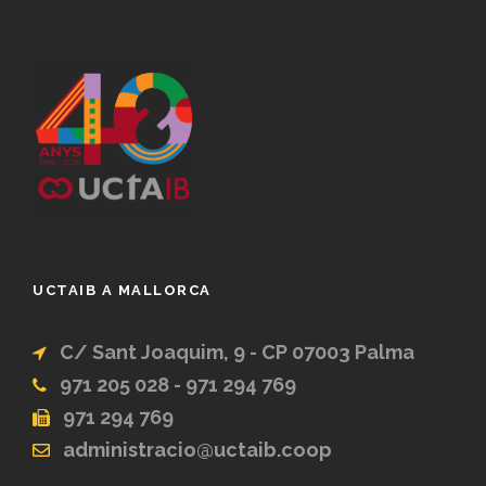
UCTAIB A MALLORCA
C/ Sant Joaquim, 9 - CP 07003 Palma
971 205 028 - 971 294 769
971 294 769
administracio@uctaib.coop