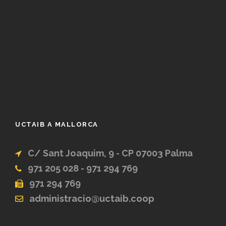
UCTAIB A MALLORCA
C/ Sant Joaquim, 9 - CP 07003 Palma
971 205 028 - 971 294 769
971 294 769
administracio@uctaib.coop