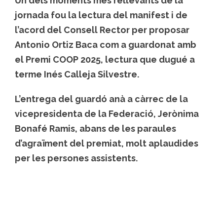
Un dels moments més rellevants de la
jornada fou la lectura del manifest i de
l’acord del Consell Rector per proposar
Antonio Ortiz Baca
com a guardonat amb
el
Premi COOP 2025
, lectura que dugué a
terme
Inés Calleja Silvestre
.
L’entrega del guardó anà a càrrec de la
vicepresidenta de la Federació,
Jerònima
Bonafé Ramis
, abans de les paraules
d’agraïment del premiat, molt aplaudides
per les persones assistents.