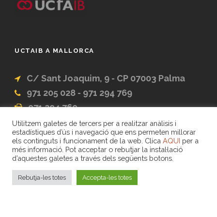
UCTAIB A MALLORCA
C/ Sant Joaquim, 9 - CP 07003 Palma
971 205 028 - 971 294 769
971 294 769
administracio@uctaib.coop
Utilitzem galetes de tercers per a realitzar anàlisis i
estadístiques d’ús i navegació que ens permeten millorar
els continguts i funcionament de la web. Clica
AQUI
per a
més informació. Pot acceptar o rebutjar la instal·lació
d’aquestes galetes a través dels següents botons.
Avís legal
Rebutja-les totes
Accepta-les totes
Privacitat