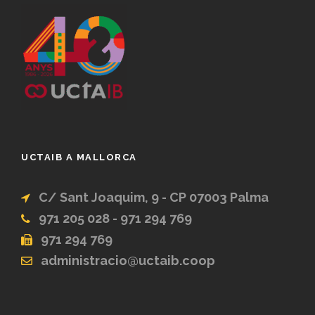
UCTAIB A MALLORCA
C/ Sant Joaquim, 9 - CP 07003 Palma
971 205 028 - 971 294 769
971 294 769
administracio@uctaib.coop