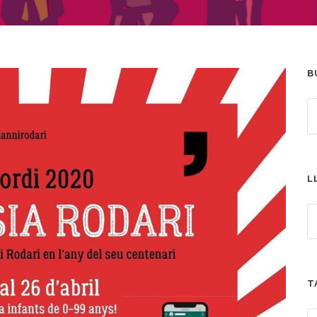
B
L
T