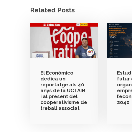
Related Posts
El Económico
Estudi
dedica un
futur 
reportatge als 40
organ
anys de la UCTAIB
empre
i al present del
l’eco
cooperativisme de
2040
treball associat