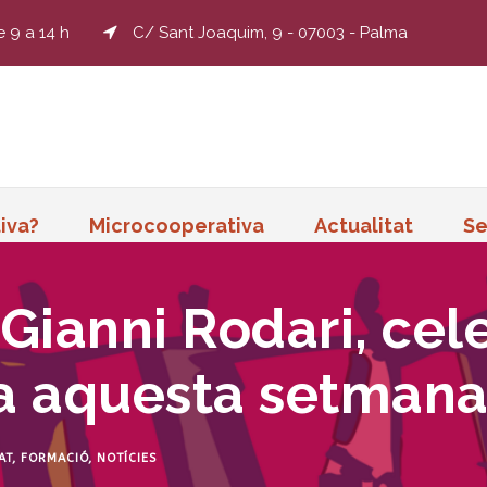
e 9 a 14 h
C/ Sant Joaquim, 9 - 07003 - Palma
iva?
Microcooperativa
Actualitat
Se
 Gianni Rodari, cel
ta aquesta setman
AT
,
FORMACIÓ
,
NOTÍCIES