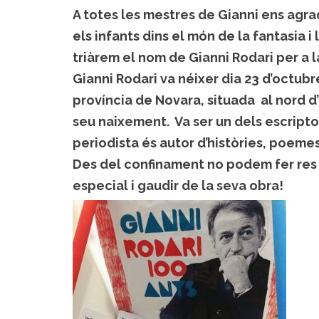
A totes les mestres de Gianni ens agr
els infants dins el món de la fantasia i
triàrem el nom de Gianni Rodari per a l
Gianni Rodari va néixer dia 23 d’octub
província de Novara, situada al nord d’
seu naixement. Va ser un dels escriptors
periodista és autor d’històries, poemes
Des del confinament no podem fer res
especial i gaudir de la seva obra!