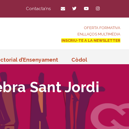
Contacta'ns
OFERTA FORMATIVA
ENLLAÇOS MULTIMÈDIA
INSCRIU-TE A LA NEWSLETTER
ctorial d’Ensenyament
Còdol
ebra Sant Jordi
a