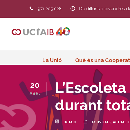
971 205 028
De dilluns a divendres d
La Unió
Què és una Cooperat
L’Escoleta
20
ABR.
durant to
UCTAIB
ACTIVITATS
,
ACTUALIT