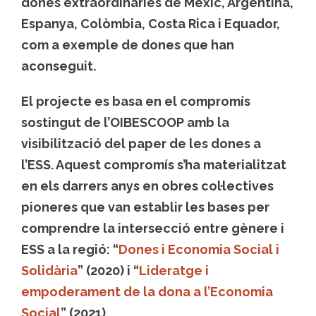
dones extraordinàries de Mèxic, Argentina,
Espanya, Colòmbia, Costa Rica i Equador,
com a exemple de dones que han
aconseguit.
El projecte es basa en el compromís
sostingut de l’OIBESCOOP amb la
visibilització del paper de les dones a
l’ESS. Aquest compromís s’ha materialitzat
en els darrers anys en obres col·lectives
pioneres que van establir les bases per
comprendre la intersecció entre gènere i
ESS a la regió: “
Dones i Economia Social i
Solidària
” (2020) i “
Lideratge i
empoderament de la dona a l’Economia
Social
” (2021).