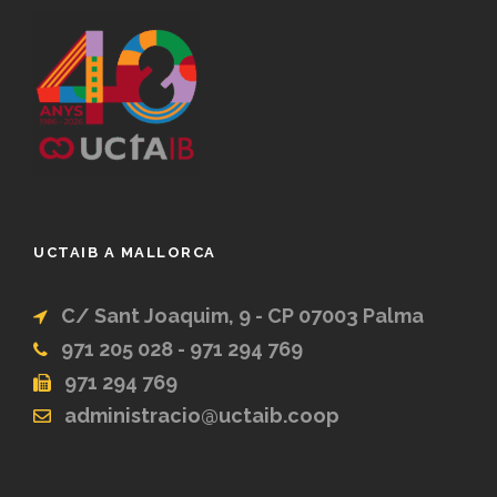
UCTAIB A MALLORCA
C/ Sant Joaquim, 9 - CP 07003 Palma
971 205 028 - 971 294 769
971 294 769
administracio@uctaib.coop