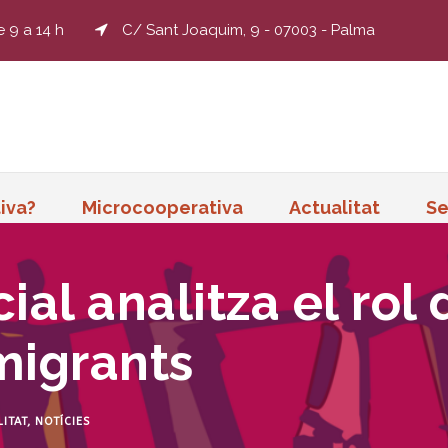
e 9 a 14 h
C/ Sant Joaquim, 9 - 07003 - Palma
iva?
Microcooperativa
Actualitat
Se
al analitza el rol 
migrants
ITAT
,
NOTÍCIES