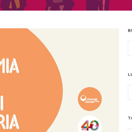
B
L
T