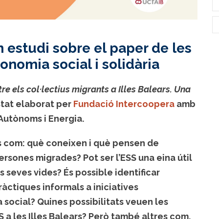
 estudi sobre el paper de les
onomia social i solidària
tre els col·lectius migrants a Illes Balears. Una
stat elaborat per
Fundació Intercoopera
amb
 Autònoms i Energia.
s com: què coneixen i què pensen de
persones migrades? Pot ser l’ESS una eina útil
s seves vides? És possible identificar
ràctiques informals a iniciatives
social? Quines possibilitats veuen les
S a les Illes Balears? Però també altres com,