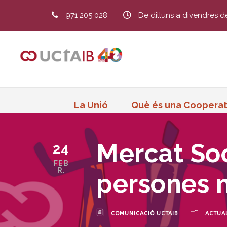
971 205 028
De dilluns a divendres d
La Unió
Què és una Cooperat
Mercat Soci
24
FEB
R.
persones 
COMUNICACIÓ UCTAIB
ACTUAL