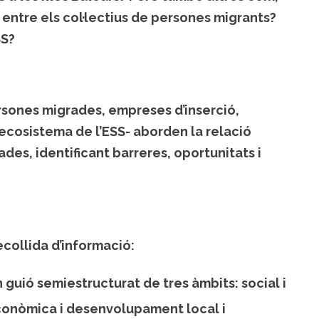
 entre els col·lectius de persones migrants?
SS?
rsones migrades, empreses d’inserció,
l’ecosistema de l’ESS- aborden la relació
des, identificant barreres, oportunitats i
collida d’informació:
n guió semiestructurat de tres àmbits: social i
conòmica i desenvolupament local i