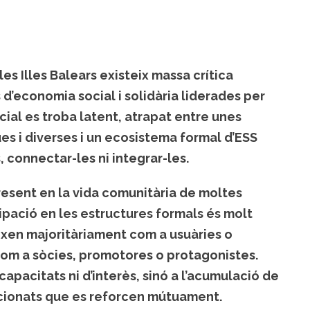
les Illes Balears existeix massa crítica
s d’economia social i solidària liderades per
ial es troba latent, atrapat entre unes
es i diverses i un ecosistema formal d’ESS
 connectar-les ni integrar-les.
resent en la vida comunitària de moltes
ipació en les estructures formals és molt
ixen majoritàriament com a usuàries o
om a sòcies, promotores o protagonistes.
pacitats ni d’interès, sinó a l’acumulació de
lacionats que es reforcen mútuament.