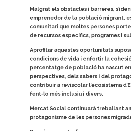
Malgrat els obstacles i barreres, s’ide
emprenedor de la població migrant, es
comunitari que moltes persones porten 
de recursos específics, programes i s
Aprofitar aquestes oportunitats suposa
condicions de vida i enfortir la cohesió
percentatge de població ha nascut en u
perspectives, dels sabers i del prot
contribuir a reviscolar l’ecosistema d’
fent-lo més inclusiu i divers.
Mercat Social continuarà treballant a
protagonisme de les persones migrades 