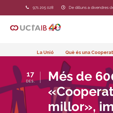
971 205 028
De dilluns a divendres d
La Unió
Què és una Cooperat
Més de 600
17
DES.
«Cooperati
millor», 