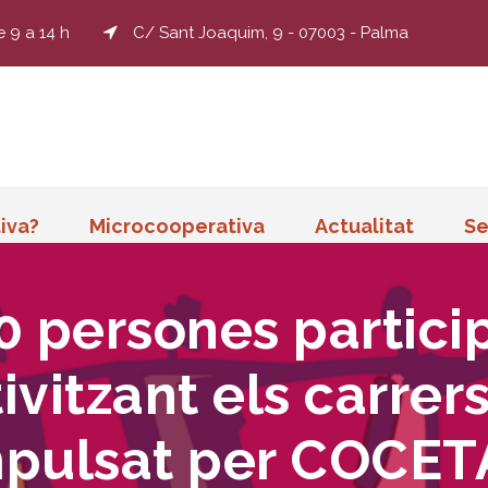
e 9 a 14 h
C/ Sant Joaquim, 9 - 07003 - Palma
iva?
Microcooperativa
Actualitat
Se
 persones partici
vitzant els carrer
impulsat per COCET