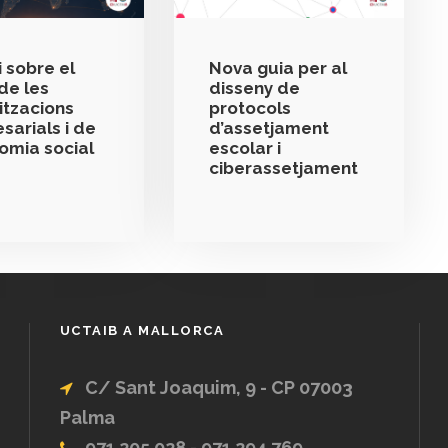
 sobre el
Nova guia per al
de les
disseny de
itzacions
protocols
sarials i de
d’assetjament
nomia social
escolar i
ciberassetjament
UCTAIB A MALLORCA
C/ Sant Joaquim, 9 - CP 07003
Palma
971 205 028 - 971 294 769