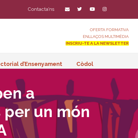
Contacta'ns
OFERTA FORMATIVA
ENLLAÇOS MULTIMÈDIA
INSCRIU-TE A LA NEWSLETTER
ctorial d’Ensenyament
Còdol
pen a
s per un món
A