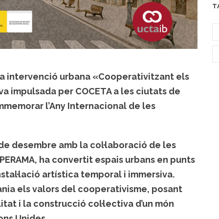
T
la intervenció urbana
«Cooperativitzant els
tiva impulsada per
COCETA
a les ciutats de
mmemorar l’
Any Internacional de les
14 de desembre amb la col·laboració de les
OPERAMA
, ha convertit espais urbans en punts
nstal·lació artística temporal i immersiva.
ania els
valors del cooperativisme
, posant
itat i la construcció col·lectiva d’un món
ions Unides.