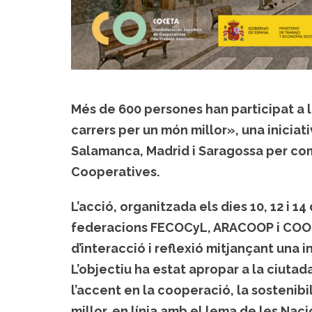
Més de 600 persones han participat a 
carrers per un món millor»
, una inicia
Salamanca, Madrid i Saragossa
per co
Cooperatives
.
L’acció, organitzada els dies 10, 12 i 
federacions
FECOCyL, ARACOOP i CO
d’interacció i reflexió mitjançant una i
L’objectiu ha estat apropar a la ciutad
l’accent en la cooperació, la sostenibil
millor, en línia amb el lema de les Nac