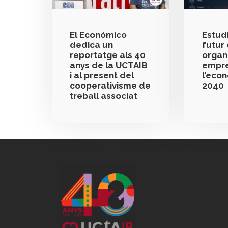
El Económico
Estudi
dedica un
futur 
reportatge als 40
organ
anys de la UCTAIB
empre
i al present del
l’eco
cooperativisme de
2040
treball associat