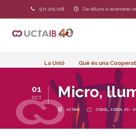
971 205 028
De dilluns a divendres d
La Unió
Què és una Cooperat
Micro, llum
01
OCT
.
UCTAIB
CODOL
,
CODOL 05- O