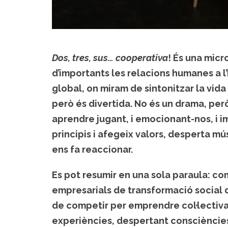
Dos, tres, sus… cooperativa
! És una mic
d’importants les relacions humanes a l’
global, on miram de sintonitzar la vida
però és divertida. No és un drama, però 
aprendre jugant, i emocionant-nos, i 
principis i afegeix valors, desperta mú
ens fa reaccionar.
Es pot resumir en una sola paraula: co
empresarials de transformació social 
de competir per emprendre col·lectiv
experiències, despertant consciències… 