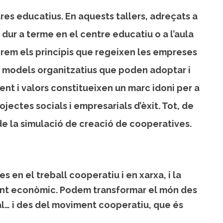
res educatius. En aquests tallers, adreçats a
ur a terme en el centre educatiu o a l’aula
rem els principis que regeixen les empreses
els models organitzatius que poden adoptar i
nt i valors constitueixen un marc idoni per a
ojectes socials i empresarials d’èxit. Tot, de
r de la simulació de creació de cooperatives.
en el treball cooperatiu i en xarxa, i la
ment econòmic. Podem transformar el món des
cal… i des del moviment cooperatiu, que és