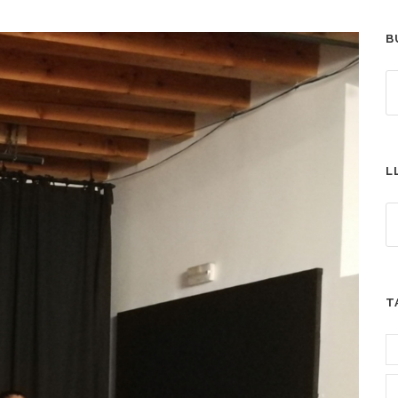
B
L
T