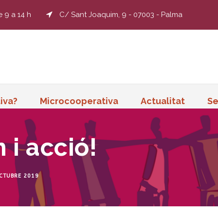
e 9 a 14 h
C/ Sant Joaquim, 9 - 07003 - Palma
iva?
Microcooperativa
Actualitat
Se
 i acció!
CTUBRE 2019