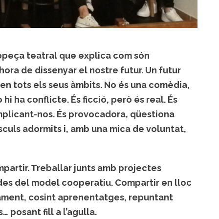
ropeça teatral que explica com són
hora de dissenyar el nostre futur. Un futur
 en tots els seus àmbits. No és una comèdia,
hi ha conflicte. És ficció, però és real. És
implicant-nos. És provocadora, qüestiona
sculs adormits i, amb una mica de voluntat,
mpartir. Treballar junts amb projectes
des del model cooperatiu. Compartir en lloc
ament, cosint aprenentatges, repuntant
posant fill a l’agulla.