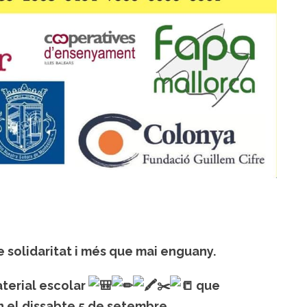
solidaritat i més que mai enguany.
aterial escolar
️✂️
que
n el dissabte 5 de setembre.