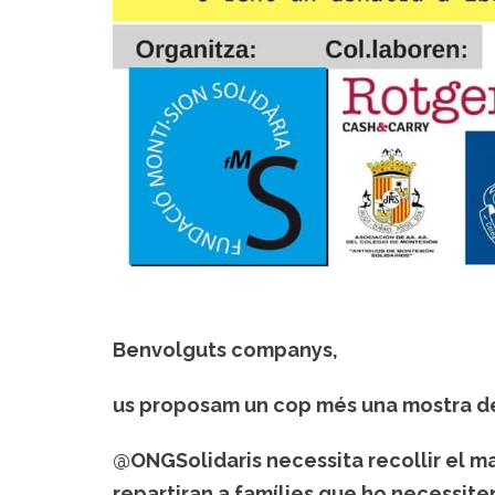
Benvolguts companys,
us proposam un cop més una mostra de 
@ONGSolidaris necessita recollir el m
repartiran a famílies que
ho necessite