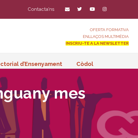
Contacta'ns
OFERTA FORMATIVA
ENLLAÇOS MULTIMÈDIA
INSCRIU-TE A LA NEWSLETTER
ctorial d’Ensenyament
Còdol
 enguany mes