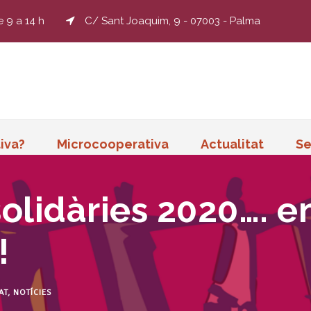
e 9 a 14 h
C/ Sant Joaquim, 9 - 07003 - Palma
iva?
Microcooperativa
Actualitat
Se
solidàries 2020….
!
AT
,
NOTÍCIES