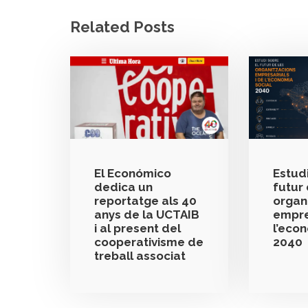
Related Posts
El Económico
Estudi
dedica un
futur 
reportatge als 40
organ
anys de la UCTAIB
empre
i al present del
l’eco
cooperativisme de
2040
treball associat