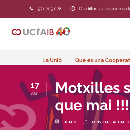
971 205 028
De dilluns a divendres d
La Unió
Què és una Cooperat
Motxilles 
17
AG.
que mai !!!
UCTAIB
ACTIVITATS
,
ACTUALIT