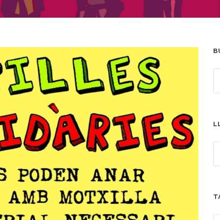
B
L
T