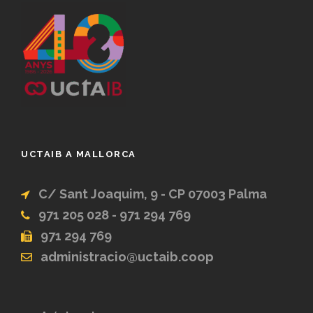
UCTAIB A MALLORCA
C/ Sant Joaquim, 9 - CP 07003 Palma
971 205 028 - 971 294 769
971 294 769
administracio@uctaib.coop