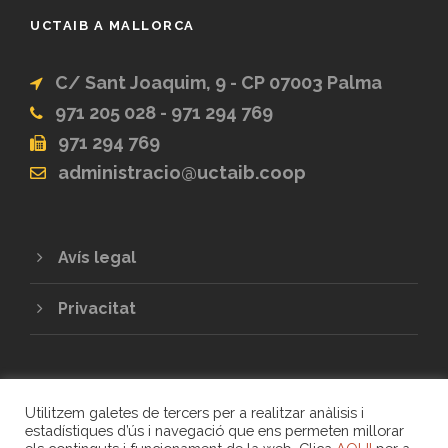
UCTAIB A MALLORCA
C/ Sant Joaquim, 9 - CP 07003 Palma
971 205 028 - 971 294 769
971 294 769
administracio@uctaib.coop
Avís legal
Privacitat
Utilitzem galetes de tercers per a realitzar anàlisis i
estadístiques d’ús i navegació que ens permeten millorar