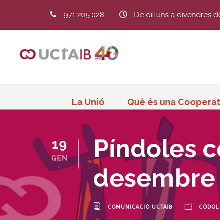
971 205 028
De dilluns a divendres d
La Unió
Què és una Cooperat
Píndoles c
19
GEN
.
desembre
COMUNICACIÓ UCTAIB
CÒDOL