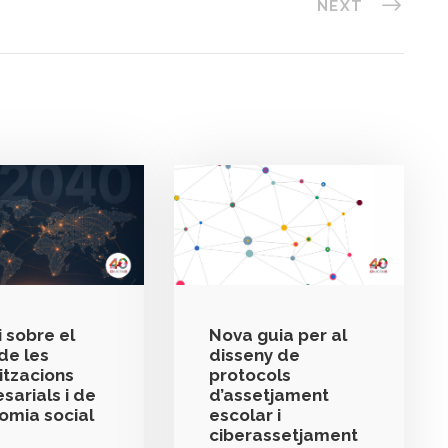
NEXT
 sobre el
Nova guia per al
de les
disseny de
itzacions
protocols
sarials i de
d’assetjament
nomia social
escolar i
ciberassetjament