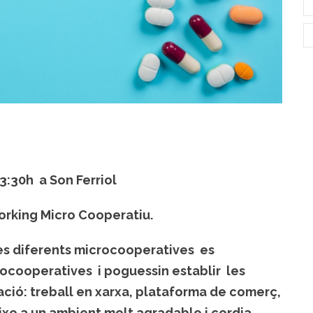
3:30h a Son Ferriol
orking Micro Cooperatiu.
les diferents microcooperatives es
rocooperatives i poguessin establir les
ació: treball en xarxa, plataforma de comerç,
ixo a un ambient molt agradable i cordia.