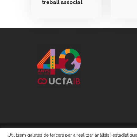
treball associat
Utilitzem galetes de tercers per a realitzar anàlisis i estadísti