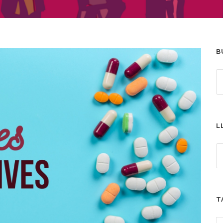
B
L
T