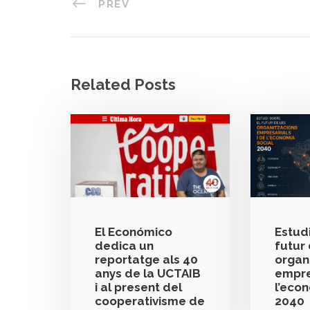
PREV
Related Posts
El Económico
Estudi
dedica un
futur 
reportatge als 40
organ
anys de la UCTAIB
empre
i al present del
l’eco
cooperativisme de
2040