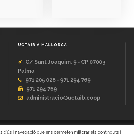
UCTAIB A MALLORCA
C/ Sant Joaquim, 9 - CP 07003
Palma
971 205 028 - 971 294 769
971 294 769
administracio@uctaib.coop
ques d’ús i navegació que ens permeten millorar els continguts i