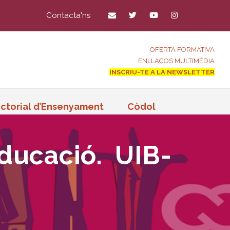
Contacta'ns
OFERTA FORMATIVA
ENLLAÇOS MULTIMÈDIA
INSCRIU-TE A LA NEWSLETTER
ctorial d’Ensenyament
Còdol
educació. UIB-