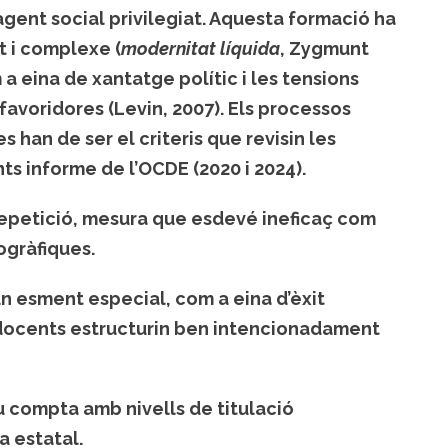
gent social privilegiat. Aquesta formació ha
t i complexe (
modernitat líquida
, Zygmunt
 a eina de xantatge polític i les tensions
avoridores (Levin, 2007). Els processos
s han de ser el criteris que revisin les
s informe de l’OCDE (2020 i 2024).
x repetició, mesura que esdevé ineficaç com
ogràfiques.
 esment especial, com a eina d’èxit
s docents estructurin ben intencionadament
u compta amb nivells de titulació
a estatal.