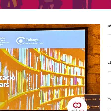
B
L
T