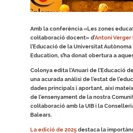
Amb la conferència «Les zones educat
col·laboració docent» d’
Antoni Verger 
l’Educació de la Universitat Autònoma
Education, s’ha donat obertura a aques
Colonya edita l’Anuari de l’Educació de 
una acurada anàlisi de l’estat de l’educa
dades principals i aportant, així matei
de l’ensenyament de la nostra Comunit
col·laboració amb la UIB i la Conselleri
Balears.
La edició de 2025
destaca la importànci