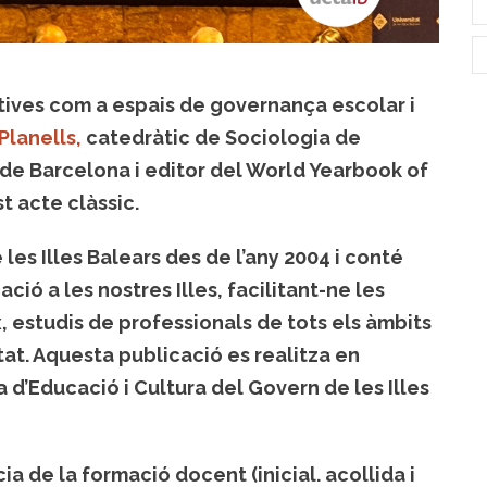
ives com a espais de governança escolar i
Planells,
catedràtic de Sociologia de
 de Barcelona i editor del World Yearbook of
t acte clàssic.
les Illes Balears des de l’any 2004 i conté
ció a les nostres Illes, facilitant-ne les
x, estudis de professionals de tots els àmbits
at. Aquesta publicació es realitza en
a d’Educació i Cultura del Govern de les Illes
a de la formació docent (inicial. acollida i