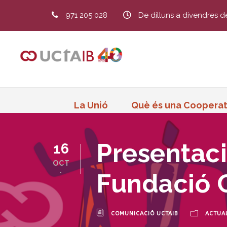
971 205 028
De dilluns a divendres d
La Unió
Què és una Cooperat
Presentaci
16
OCT
.
Fundació 
COMUNICACIÓ UCTAIB
ACTUAL